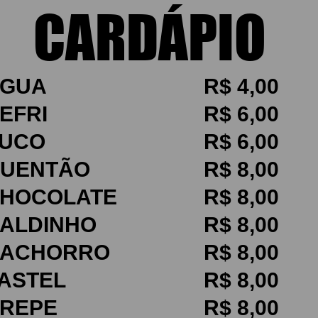
CARDÁPIO
CARDÁPIO
ÁGUA
R$ 4,00
REFRI
R$ 6,00
SUCO
R$ 6,00
QUENTÃO
R$ 8,00
CHOCOLATE
R$ 8,00
CALDINHO
R$ 8,00
CACHORRO
R$ 8,00
PASTEL
R$ 8,00
CREPE
R$ 8,00