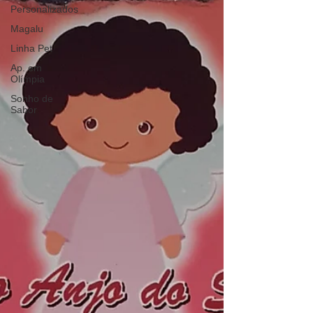
Personalizados
Magalu
Linha Pet
Ap. em
Olímpia
Sonho de
Sabor