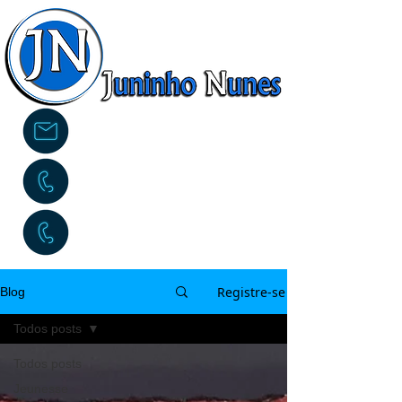
contato@juninhonunes.com.br
(14) 99646-4440
(14) 99805-4659
Registre-se
Blog
Todos posts
Todos posts
Jeunesse