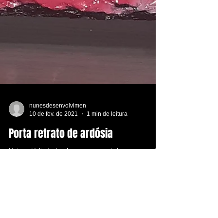
nunesdesenvolvimen
10 de fev. de 2021
1 min de leitura
Porta retrato de ardósia
Veja está linda lembrança que vai durar por muito
tempo.... aproveite, crie e conte conosco para
eternizar momentos!!!