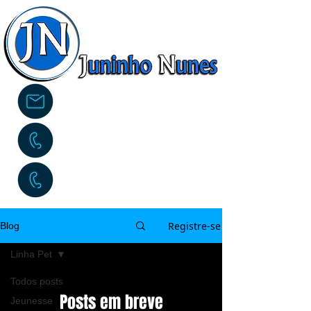
contato@juninhonunes.com.br
(14) 99646-4440
(14) 99805-4659
Registre-se
Blog
Linha Pet
Todos posts
Posts em breve
Jeunesse